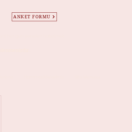
ANKET FORMU
eni her gün yeniden haketmek
eslenmenizdir.
lerimiz
Hammaddelerimiz
Site Menüsü