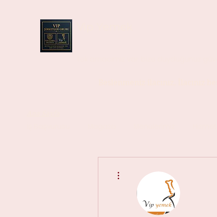
Vip Yemek
Tek amacımız var; bize duyduğunuz güv
Beslenmeniz ilacınız, İlacınız b
Ana Sayfa
İş Başvurusu
Mağaza
Menülerimiz
Hizmet
Diğer Eylemler