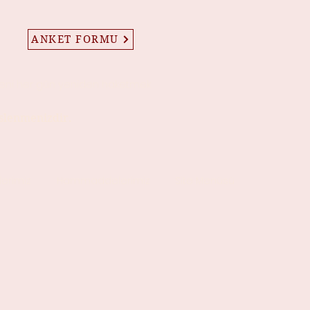
ANKET FORMU
eni her gün yeniden haketmek
eslenmenizdir.
lerimiz
Hammaddelerimiz
Site Menüsü