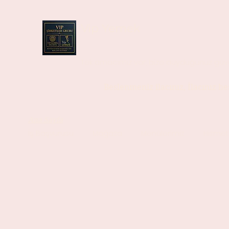
Vip Yemek
Tek amacımız var; bize duyduğunuz güv
Beslenmeniz ilacınız, İlacınız b
Ana Sayfa
İş Başvurusu
Mağaza
Menülerimiz
Hizmet