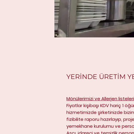
YERİNDE ÜRETİM Y
Mönülerimizi ve Allerjen listeler
Fiyatlar kişibaşı KDV hariç 1 öğ
hizmetimizde şirketinizde bizi
fizibilite raporu hazırlayıp, pro
yemekhane kurulumu ve person
Aşçı, idareci ve temizlik persone