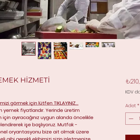
EMEK HİZMETİ
₺210
KDV da
imizi görmek için lütfen TIKLAYINIZ...
Adet
*
ün yemek fiyatlarıdır. Yerinde üretim
m için ayıracağınız uygun alanda öncelikle
jelendirerek işe başlıyoruz. Mutfak -
el oryantasyonu bize ait olmak üzere
li gibi gerekli ekibimizi sizin işletmenize