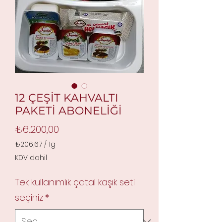
12 ÇEŞİT KAHVALTI
PAKETİ ABONELİĞİ
Fiyat
₺6.200,00
₺206,67
/
1g
1
KDV dahil
Gram
fiyatı
Tek kullanımlık çatal kaşık seti
₺206,67
seçiniz
*