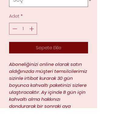
Adet
*
Sepete Ekle
Aboneliğinizi online olarak satın
aldığınızda müşteri temsilcilerimiz
sizinle irtibat kurarak 30 gün
boyunca kahvaltı paketinizi sizlere
ulaştıracaktır. Ay içinde 8 gün için
kahvaltı alma hakkınızı
dondurarak bir sonraki aya
erteleyebilirsiniz Örneğin
cumartesi pazar kahvaltı
istemeyebilirsiniz Haklarınız bir
sonraki ay içinde kullanılarak 30