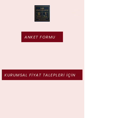
Vip Yemek
ANKET FORMU
Tek amacımız var; bize
duyduğunuz güveni her
gün yeniden haketmek
KURUMSAL FİYAT TALEPLERİ İÇİN