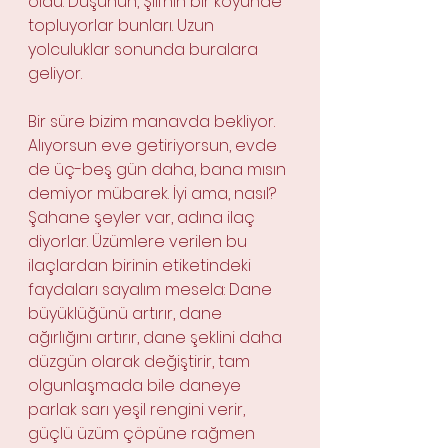
oldu. Düşünün, Şili’nin bir köyünde 
topluyorlar bunları. Uzun 
yolculuklar sonunda buralara 
geliyor.
Bir süre bizim manavda bekliyor. 
Alıyorsun eve getiriyorsun, evde 
de üç-beş gün daha, bana mısın 
demiyor mübarek. İyi ama, nasıl? 
Şahane şeyler var, adına ilaç 
diyorlar. Üzümlere verilen bu 
ilaçlardan birinin etiketindeki 
faydaları sayalım mesela: Dane 
büyüklüğünü artırır, dane 
ağırlığını artırır, dane şeklini daha 
düzgün olarak değiştirir, tam 
olgunlaşmada bile daneye 
parlak sarı yeşil rengini verir, 
güçlü üzüm çöpüne rağmen 