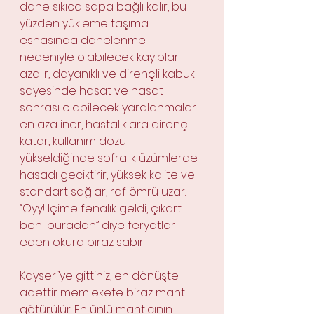
dane sıkıca sapa bağlı kalır, bu 
yüzden yükleme taşıma 
esnasında danelenme 
nedeniyle olabilecek kayıplar 
azalır, dayanıklı ve dirençli kabuk 
sayesinde hasat ve hasat 
sonrası olabilecek yaralanmalar 
en aza iner, hastalıklara direnç 
katar, kullanım dozu 
yükseldiğinde sofralık üzümlerde 
hasadı geciktirir, yüksek kalite ve 
standart sağlar, raf ömrü uzar. 
“Oyy! İçime fenalık geldi, çıkart 
beni buradan” diye feryatlar 
eden okura biraz sabır.
Kayseri’ye gittiniz, eh dönüşte 
adettir memlekete biraz mantı 
götürülür. En ünlü mantıcının 