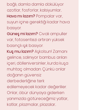
bağlı, damla damla dökülüyor 
azotlar, fosforlar, kalsiyumlar...
Hava mı lazım?
 Pompalar var, 
suyun içine gerektiği kadar hava 
basıyor.
Güneş mi lazım?
 Cıvalı ampuller 
var, fotosentezi artıran yüksek 
basınçlı ışık basıyor.
Kuş mu lazım?
 Aşkolsun! Zamanı 
gelince, salınıyor bambus arıları 
içeri, dölleniversinler, kurda kuşa 
muhtaç olmadan. Çünkü onlar 
doğanın güvensiz 
derbederliğine terk 
edilemeyecek kadar değerliler. 
Onlar, öbür dünyaya giderken 
yanımızda götüreceğimiz yatlar, 
katlar, plazmalar, plazalar...