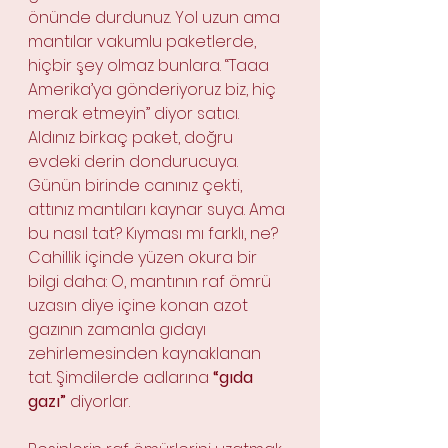
önünde durdunuz. Yol uzun ama 
mantılar vakumlu paketlerde, 
hiçbir şey olmaz bunlara. “Taaa 
Amerika’ya gönderiyoruz biz, hiç 
merak etmeyin” diyor satıcı. 
Aldınız birkaç paket, doğru 
evdeki derin dondurucuya. 
Günün birinde canınız çekti, 
attınız mantıları kaynar suya. Ama 
bu nasıl tat? Kıyması mı farklı, ne? 
Cahillik içinde yüzen okura bir 
bilgi daha: O, mantının raf ömrü 
uzasın diye içine konan azot 
gazının zamanla gıdayı 
zehirlemesinden kaynaklanan 
tat. Şimdilerde adlarına 
“gıda 
gazı”
 diyorlar.