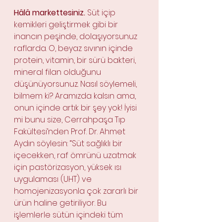
Hâlâ markettesiniz.
 Süt içip 
kemikleri geliştirmek gibi bir 
inancın peşinde, dolaşıyorsunuz 
raflarda. O, beyaz sıvının içinde 
protein, vitamin, bir sürü bakteri, 
mineral filan olduğunu 
düşünüyorsunuz. Nasıl söylemeli, 
bilmem ki? Aramızda kalsın ama, 
onun içinde artık bir şey yok! İyisi 
mi bunu size, Cerrahpaşa Tıp 
Fakültesi’nden Prof. Dr. Ahmet 
Aydın söylesin: “Süt sağlıklı bir 
içecekken, raf ömrünü uzatmak 
için pastörizasyon, yüksek ısı 
uygulaması (UHT) ve 
homojenizasyonla çok zararlı bir 
ürün haline getiriliyor. Bu 
işlemlerle sütün içindeki tüm 