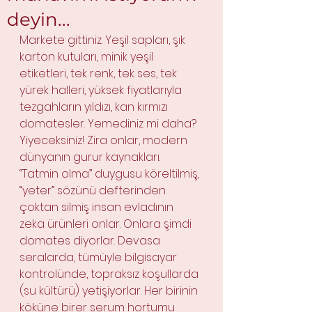
deyin...
Markete gittiniz. Yeşil sapları, şık 
karton kutuları, minik yeşil 
etiketleri, tek renk, tek ses, tek 
yürek halleri, yüksek fiyatlarıyla 
tezgahların yıldızı, kan kırmızı 
domatesler. Yemediniz mi daha? 
Yiyeceksiniz! Zira onlar, modern 
dünyanın gurur kaynakları. 
“Tatmin olma” duygusu köreltilmiş, 
“yeter” sözünü defterinden 
çoktan silmiş insan evladının 
zeka ürünleri onlar. Onlara şimdi 
domates diyorlar. Devasa 
seralarda, tümüyle bilgisayar 
kontrolünde, topraksız koşullarda 
(su kültürü) yetişiyorlar. Her birinin 
köküne birer serum hortumu 