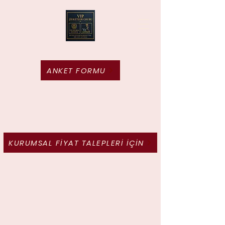
Vip Yemek
ANKET FORMU
Tek amacımız var; bize
duyduğunuz güveni her
gün yeniden haketmek
KURUMSAL FİYAT TALEPLERİ İÇİN