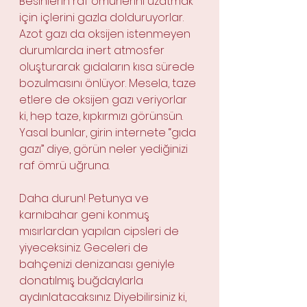
Besinlerin raf ömürlerini uzatmak 
için içlerini gazla dolduruyorlar. 
Azot gazı da oksijen istenmeyen 
durumlarda inert atmosfer 
oluşturarak gıdaların kısa sürede 
bozulmasını önlüyor. Mesela, taze 
etlere de oksijen gazı veriyorlar 
ki, hep taze, kıpkırmızı görünsün. 
Yasal bunlar, girin internete “gıda 
gazı” diye, görün neler yediğinizi 
raf ömrü uğruna.
Daha durun! Petunya ve 
karnıbahar geni konmuş 
mısırlardan yapılan cipsleri de 
yiyeceksiniz. Geceleri de 
bahçenizi denizanası geniyle 
donatılmış buğdaylarla 
aydınlatacaksınız. Diyebilirsiniz ki, 