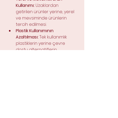
Kullanımı:
 Uzaklardan 
getirilen ürünler yerine, yerel 
ve mevsiminde ürünlerin 
tercih edilmesi.
Plastik Kullanımının 
Azaltılması:
 Tek kullanımlık 
plastiklerin yerine çevre 
dostu alternatiflerin 
kullanılması.
Enerji Verimliliği:
 Mutfaklarda 
enerji tasarrufu sağlayan 
ekipmanların tercih edilmesi.
Bu yaklaşımlar, iş yerinizin 
çevreye duyarlı bir profil 
çizmesine yardımcı olur.
İş Yeriniz İçin Doğru 