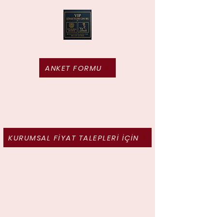
Vip Yemek
ANKET FORMU
Tek amacımız var; bize
duyduğunuz güveni her
gün yeniden haketmek
KURUMSAL FİYAT TALEPLERİ İÇİN